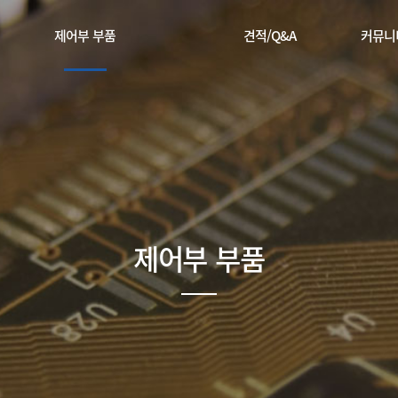
제어부 부품
견적/Q&A
커뮤니
유럽산
견적/Q&A
공지사
중국산
게시
DC서보드라이브(중국산)
자료
리스주유기(스마트관제시스템+분배시스템)
제품 갤
설비예지보전시스템(온도+진동)
전시회갤
제어부 부품