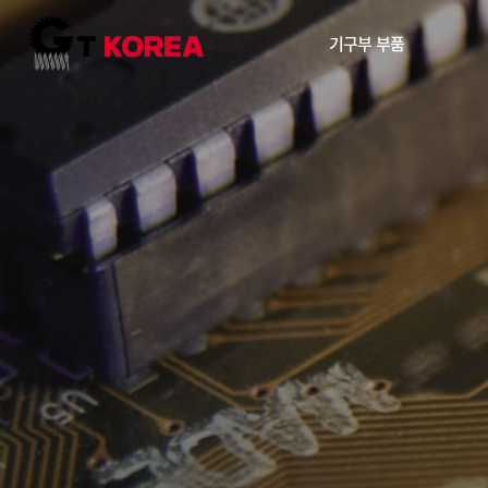
기구부 부품
유럽산
중국산
기타
자동구