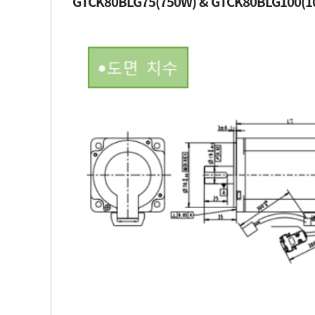
GTCK80BLG75(750W) & GTCK80BLG100(1