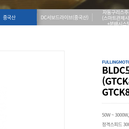
자동구리스주
중국산
DC서보드라이브(중국산)
(스마트관제
+분배시스템
FULLINGMOT
BLDC
(GTCK
GTCK8
50W ~ 300
정격스피드 3000