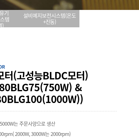
유기
설비예지보전시스템(온도
시스템
+진동)
)
OR
모터(고성능BLDC모터)
80BLG75(750W) &
0BLG100(1000W))
0W,5000W는 주문사양으로 생산
rpm( 2000W, 3000W는 2000rpm)