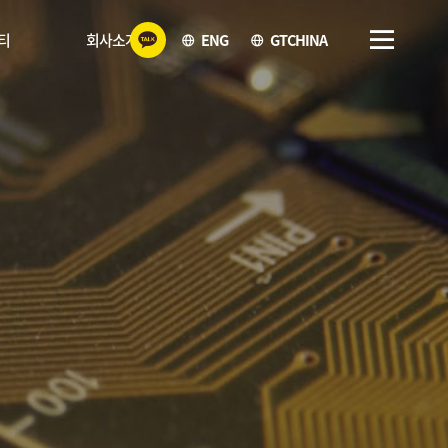
ENG
GTCHINA
티
회사소개
항
회사소개
판
오시는길/연락처
실
러리
러리