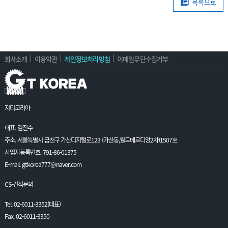
목록으로
회사소개
이용약관
개인정보처리방침
이메일무단수집거부
지티코리아
대표. 김진수
주소. 서울특별시 금천구 가산디지털로123 (가산동,월드메르디앙2차)1507호
사업자등록번호. 791-86-01375
E-mail. gtkorea777@naver.com
CS-견적문의
Tel. 02-6011-3352(대표)
Fax. 02-6011-3350