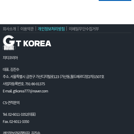
회사소개
이용약관
개인정보처리방침
이메일무단수집거부
지티코리아
대표. 김진수
주소. 서울특별시 금천구 가산디지털로123 (가산동,월드메르디앙2차)1507호
사업자등록번호. 791-86-01375
E-mail. gtkorea777@naver.com
CS-견적문의
Tel. 02-6011-3352(대표)
Fax. 02-6011-3350
개인정보관리책임자. 김진수